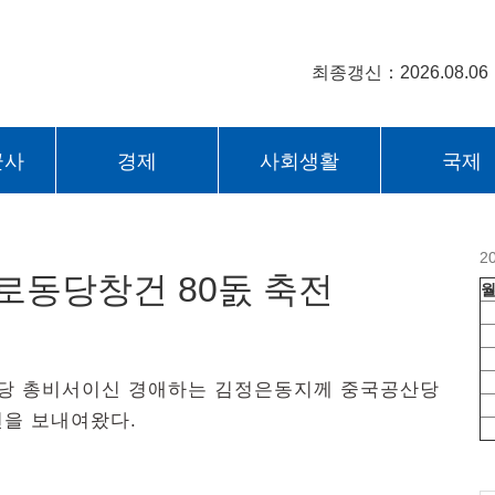
최종갱신：2026.08.06
군사
경제
사회생활
국제
2
로동당창건 80돐 축전
로동당 총비서이신 경애하는 김정은동지께 중국공산당
전을 보내여왔다.