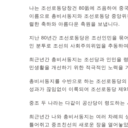
나는 조선로동당창건 80돐에 즈음하여 중
이름으로 총비서동지와 조선로동당 중앙위원
렬한 축하와 아름다운 축원을 보냅니다.
지난 80년간 조선로동당은 조선인민을 묶
인 분투로 조선의 사회주의위업을 추동하여
최근년간 총비서동지는 조선당과 인민을 령
민생활을 개선하기 위한 적극적인 노력을 
총비서동지를 수반으로 하는 조선로동당의
성과가 끊임없이 이룩되여 조선로동당 제9
중조 두 나라는 다같이 공산당이 령도하는
최근년간 나와 총비서동지는 여러 차례의 상
틀어쥐고 중조친선의 새로운 장을 열어놓았