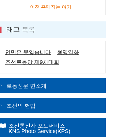
이전 홈페지는 여기
태그 목록
인민은 못잊습니다
혁명일화
조선로동당 제9차대회
로동신문 면소개
조선의 헌법
조선통신사 포토써비스
KNS Photo Service(KPS)