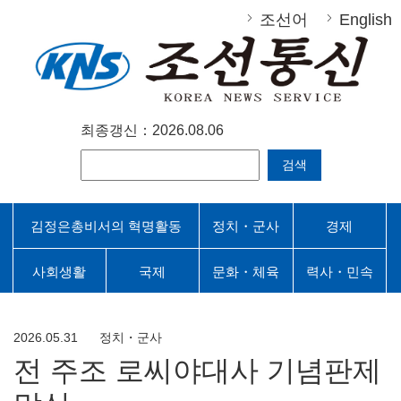
조선어
English
최종갱신：2026.08.06
검색
김정은총비서의 혁명활동
정치・군사
경제
사회생활
국제
문화・체육
력사・민속
2026.05.31
정치・군사
전 주조 로씨야대사 기념판제