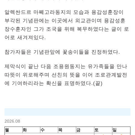
알렉싼드르 마쩨고라동지의 모습과 용감성훈장이
부각된 기념판에는 이곳에서 외교관이며 용감성훈
장수훈자인 그가 조국을 위해 복무하였다는 글이 로
어로 새겨져있다.
참가자들은 기념판앞에 꽃송이들을 진정하였다.
제막식이 끝난 다음 조용원동지는 유가족들을 만나
따뜻이 위로해주며 선친의 뜻을 이어 조로관계발전
에 기여하리라는 확신을 표명하였다.(끝)
2026.08
월
화
수
목
금
토
일