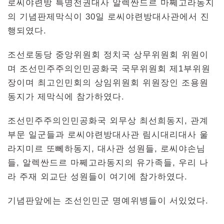
로씨야련방 특명전권대사 알렉싼드르 마쩨고라동지
의 기념판제막식이 30일 로씨야련방대사관에서 진
행되였다.
조선로동당 중앙위원회 정치국 상무위원회 위원이
며 조선민주주의인민공화국 국무위원회 제1부위원
장이며 최고인민회의 상임위원회 위원장인 조용원
동지가 제막식에 참가하였다.
조선민주주의인민공화국 외무상 최선희동지, 관계
부문 일군들과 로씨야련방대사관 림시대리대사 울
라지미르 또뻬하동지, 대사관 성원들, 로씨야손님
들, 알렉싼드르 마쩨고라동지의 유가족들, 우리 나
라 주재 외교단 성원들이 여기에 참가하였다.
기념판앞에는 조선인민군 명예위병들이 서있었다.