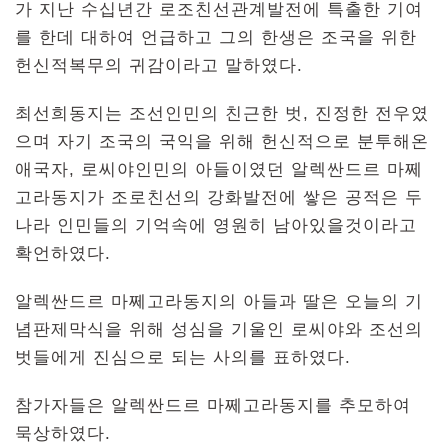
가 지난 수십년간 로조친선관계발전에 특출한 기여
를 한데 대하여 언급하고 그의 한생은 조국을 위한
헌신적복무의 귀감이라고 말하였다.
최선희동지는 조선인민의 친근한 벗, 진정한 전우였
으며 자기 조국의 국익을 위해 헌신적으로 분투해온
애국자, 로씨야인민의 아들이였던 알렉싼드르 마쩨
고라동지가 조로친선의 강화발전에 쌓은 공적은 두
나라 인민들의 기억속에 영원히 남아있을것이라고
확언하였다.
알렉싼드르 마쩨고라동지의 아들과 딸은 오늘의 기
념판제막식을 위해 성심을 기울인 로씨야와 조선의
벗들에게 진심으로 되는 사의를 표하였다.
참가자들은 알렉싼드르 마쩨고라동지를 추모하여
묵상하였다.