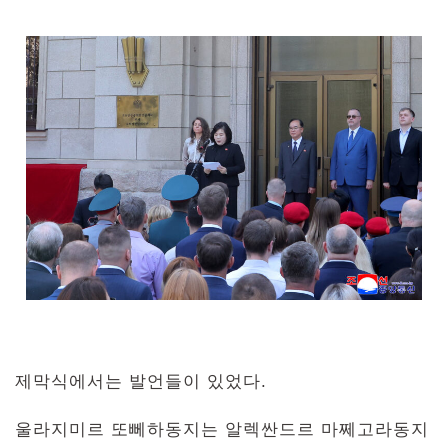
제막식에서는 발언들이 있었다.
울라지미르 또뻬하동지는 알렉싼드르 마쩨고라동지