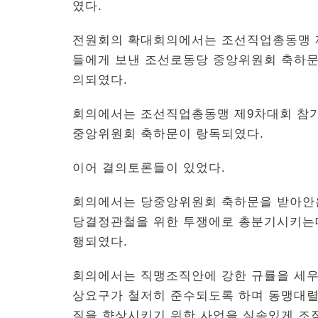
였다.
전원회의 확대회의에서는 조선직업총동맹 
들에게 보낸 조선로동당 중앙위원회 축하문
의되였다.
회의에서는 조선직업총동맹 제9차대회 참
중앙위원회 축하문이 랑독되였다.
이어 결의토론들이 있었다.
회의에서는 당중앙위원회 축하문을 받아안
당결정관철을 위한 투쟁에로 총분기시키는데
행되였다.
회의에서는 직맹조직안에 강한 규률을 세우
상요구가 철저히 준수되도록 하며 동맹대
질을 향상시키기 위한 사업을 실속있게 조