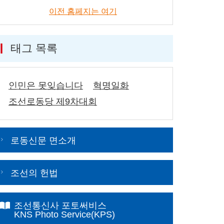
이전 홈페지는 여기
태그 목록
인민은 못잊습니다
혁명일화
조선로동당 제9차대회
로동신문 면소개
조선의 헌법
조선통신사 포토써비스
KNS Photo Service(KPS)