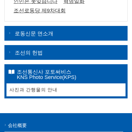
인민은 못잊습니다
혁명일화
조선로동당 제9차대회
로동신문 면소개
조선의 헌법
조선통신사 포토써비스
KNS Photo Service(KPS)
사진과 간행물의 안내
会社概要