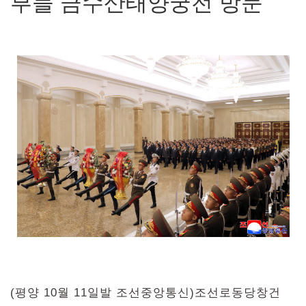
부들 금수산태양궁전 방문
(평양 10월 11일발 조선중앙통신)조선로동당창건