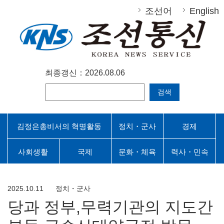
조선어
English
최종갱신：2026.08.06
검색
김정은총비서의 혁명활동
정치・군사
경제
사회생활
국제
문화・체육
력사・민속
2025.10.11
정치・군사
당과 정부,무력기관의 지도간