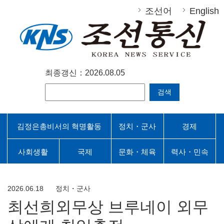
조선어
English
최종갱신：2026.08.05
검색
김정은총비서의 혁명활동
정치・군사
경제
사회생활
국제
문화・체육
력사・민속
2026.06.18
정치・군사
최선희외무상 브루네이 외무