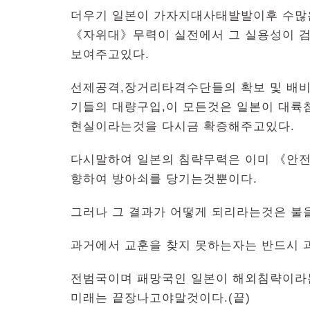
더우기 일본이 가자지대사태발발이후 수많
《자위대》무력이 실전에서 그 실용성이 
보여주고있다.
선제공격,장거리타격수단들의 확보 및 배비
기들의 대량구입,이 모든것은 일본이 대륙
현실이라는것을 다시금 확증해주고있다.
다시말하여 일본의 침략무력은 이미 《안
향하여 방아쇠를 당기는것뿐이다.
그러나 그 결과가 어떻게 되리라는것은 불을
과거에서 교훈을 찾지 못하는자는 반드시 
전범국이며 패망국인 일본이 해외침략이라
미래는 끝장나고야말것이다.(끝)