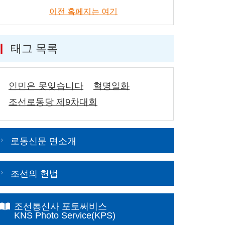
이전 홈페지는 여기
태그 목록
인민은 못잊습니다
혁명일화
조선로동당 제9차대회
로동신문 면소개
조선의 헌법
조선통신사 포토써비스
KNS Photo Service(KPS)