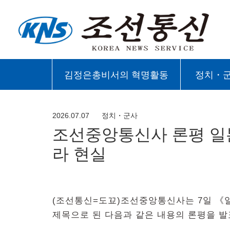
김정은총비서의 혁명활동
정치・
2026.07.07
정치・군사
조선중앙통신사 론평 일
라 현실
(조선통신=도꾜)조선중앙통신사는 7일 《
제목으로 된 다음과 같은 내용의 론평을 발