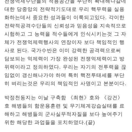
전쟁억제수단들의 적용공간을 부단히 확대해나갈데
대한 당중앙의 전략적기도대로 우리 핵무력을 실용
화하는데서 중요한 성과들이 이룩되고있다. 각이한
전략적공격수단들의 신뢰성과 믿음성을 지속적으로
시험하고 그 능력을 적수들에게 인식시키는것 그 자
체가 전쟁억제력행사의 연장이자 보다 책임적인 행
사로 된다. 국가수반은 이미 강력한 공격력으로써
담보되는 억제력이 가장 완성된 전쟁억제력이고 방
위력이라고 정의하였다. 우리는 자기의 전투력을 끊
임없이 갱신해나가야 하며 특히 핵전투태세를 부단
히 벼리는것은 우리의 책임적인 사명이고 본분이다.
박정천동지는 이날 구축함 《최현》호와 《강건》
호 해병들의 함운용훈련 및 무기체계강습실태를 료
해하고 해병들의 군사실무적자질을 보다 높여주기
위한 해당한 과업들을 포치하였다.(끝)