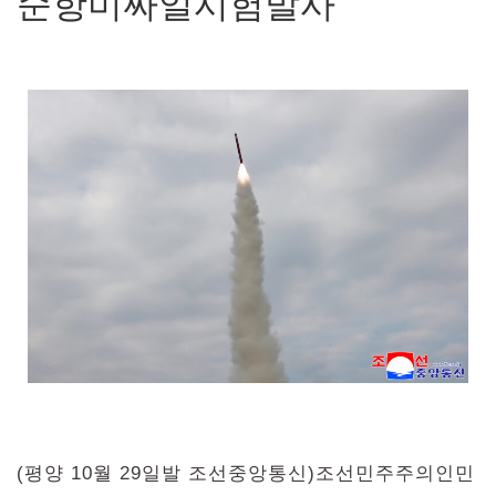
순항미싸일시험발사
(평양 10월 29일발 조선중앙통신)조선민주주의인민