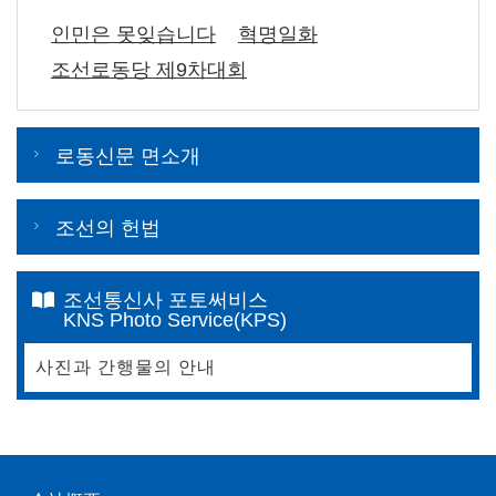
인민은 못잊습니다
혁명일화
조선로동당 제9차대회
로동신문 면소개
조선의 헌법
조선통신사 포토써비스
KNS Photo Service(KPS)
사진과 간행물의 안내