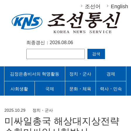
조선어
English
최종갱신：2026.08.06
검색
김정은총비서의 혁명활동
정치・군사
경제
사회생활
국제
문화・체육
력사・민속
2025.10.29
정치・군사
미싸일총국 해상대지상전략