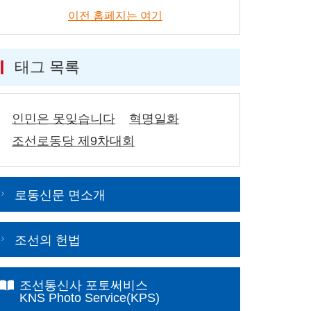
이전 홈페지는 여기
태그 목록
인민은 못잊습니다
혁명일화
조선로동당 제9차대회
로동신문 면소개
조선의 헌법
조선통신사 포토써비스
KNS Photo Service(KPS)