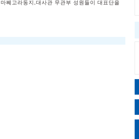
 마쩨고라동지,대사관 무관부 성원들이 대표단을