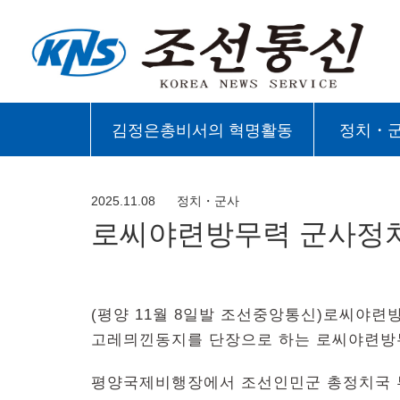
김정은총비서의 혁명활동
정치・
2025.11.08
정치・군사
로씨야련방무력 군사정
(평양 11월 8일발 조선중앙통신)로씨야련
고레믜낀동지를 단장으로 하는 로씨야련방
평양국제비행장에서 조선인민군 총정치국 