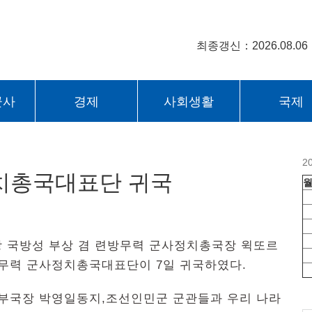
최종갱신：2026.08.06
군사
경제
사회생활
국제
2
치총국대표단 귀국
방 국방성 부상 겸 련방무력 군사정치총국장 윅또르
무력 군사정치총국대표단이 7일 귀국하였다.
부국장 박영일동지,조선인민군 군관들과 우리 나라