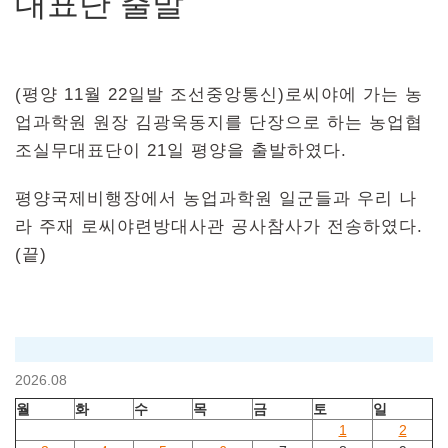
대표단 출발
(평양 11월 22일발 조선중앙통신)로씨야에 가는 농
업과학원 원장 김광욱동지를 단장으로 하는 농업협
조실무대표단이 21일 평양을 출발하였다.
평양국제비행장에서 농업과학원 일군들과 우리 나
라 주재 로씨야련방대사관 공사참사가 전송하였다.
(끝)
2026.08
월
화
수
목
금
토
일
1
2