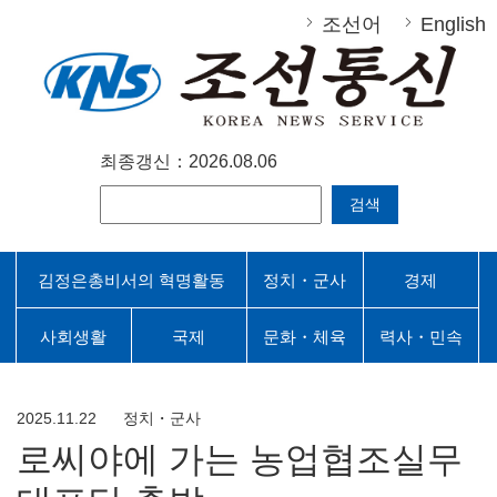
조선어
English
최종갱신：2026.08.06
검색
김정은총비서의 혁명활동
정치・군사
경제
사회생활
국제
문화・체육
력사・민속
2025.11.22
정치・군사
로씨야에 가는 농업협조실무