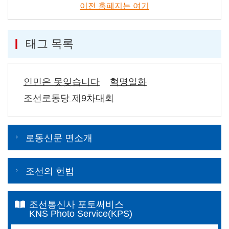
이전 홈페지는 여기
태그 목록
인민은 못잊습니다
혁명일화
조선로동당 제9차대회
로동신문 면소개
조선의 헌법
조선통신사 포토써비스
KNS Photo Service(KPS)