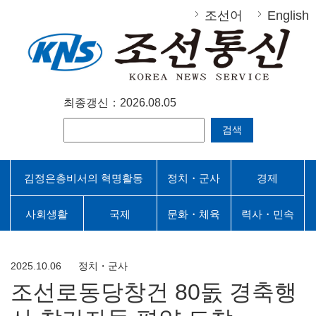
조선어
English
최종갱신：2026.08.05
검색
김정은총비서의 혁명활동
정치・군사
경제
사회생활
국제
문화・체육
력사・민속
2025.10.06
정치・군사
조선로동당창건 80돐 경축행