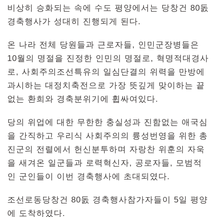
비상히 승화되는 속에 수도 평양에서는 당창건 80돐
경축행사가 성대히 진행되게 된다.
온 나라 전체 당원들과 근로자들, 인민군장병들은
10월의 명절을 진정한 인민의 명절로, 혁명적대경사
로, 사회주의조선특유의 일심단결의 위력을 만방에
과시하는 대정치축전으로 가장 뜻깊게 맞이하는 끝
없는 환희와 경축분위기에 휩싸여있다.
당의 위업에 대한 무한한 충실성과 진함없는 애국심
을 간직하고 우리식 사회주의의 륭성번영을 위한 총
진군의 전렬에서 헌신분투하며 자랑찬 위훈의 자욱
을 새겨온 일군들과 로력혁신자, 공로자들, 모범적
인 군인들이 이번 경축행사에 초대되였다.
조선로동당창건 80돐 경축행사참가자들이 5일 평양
에 도착하였다.