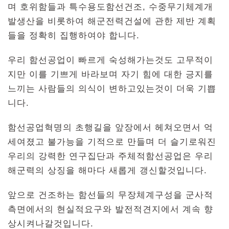
며 호위함들과 특수용도함선건조, 수중무기체계개
발생산을 비롯하여 해군전력건설에 관한 제반 계획
들을 정확히 집행하여야 합니다.
우리 함선공업이 빠르게 숙성해가는것도 고무적이
지만 이를 기쁘게 바라보며 자기 힘에 대한 긍지를
느끼는 사람들의 의식이 변하고있는것이 더욱 기쁩
니다.
함선공업혁명의 초행길을 앞장에서 헤쳐오면서 억
세여졌고 불가능을 기적으로 만들며 더 슬기로워진
우리의 강력한 연구집단과 주체적함선공업은 우리
해군력의 상징을 해마다 새롭게 갱신할것입니다.
앞으로 건조하는 함선들의 무장체계구성을 군사적
측면에서의 현실적요구와 발전적견지에서 계속 향
상시켜나갈것입니다.