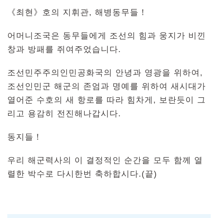
《최현》호의 지휘관, 해병동무들！
어머니조국은 동무들에게 조선의 힘과 웅지가 비낀
창과 방패를 쥐여주었습니다.
조선민주주의인민공화국의 안녕과 영광을 위하여,
조선인민군 해군의 존엄과 명예를 위하여 새시대가
열어준 수호의 새 항로를 따라 힘차게, 보란듯이 그
리고 용감히 전진해나갑시다.
동지들！
우리 해군력사의 이 결정적인 순간을 모두 함께 열
렬한 박수로 다시한번 축하합시다.(끝)