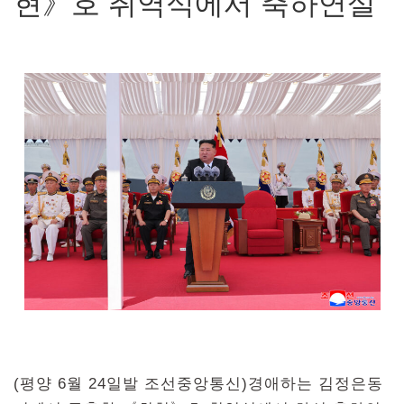
현》호 취역식에서 축하연설
(평양 6월 24일발 조선중앙통신)경애하는 김정은동