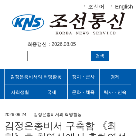
조선어
English
최종갱신：2026.08.05
검색
김정은총비서의 혁명활동
정치・군사
경제
사회생활
국제
문화・체육
력사・민속
2026.06.24
김정은총비서의 혁명활동
김정은총비서 구축함 《최