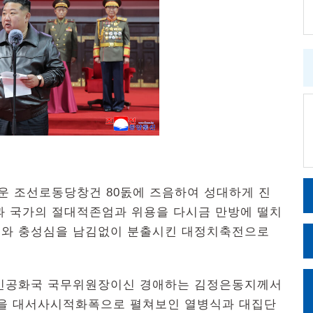
러운 조선로동당창건 80돐에 즈음하여 성대하게 진
과 국가의 절대적존엄과 위용을 다시금 만방에 떨치
신뢰와 충성심을 남김없이 분출시킨 대정치축전으로
민공화국 국무위원장이신 경애하는 김정은동지께서
업적을 대서사시적화폭으로 펼쳐보인 열병식과 대집단