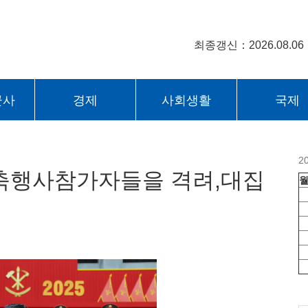
최종갱신：2026.08.06
군사
경제
사회생활
국제
2
축행사참가자들을 격려,대집