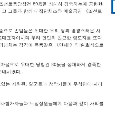
 조선로동당창건 80돐을 성대히 경축하는데 공헌한
고 그들과 함께 대집단체조와 예술공연 《조선로
으로 존엄높은 위대한 우리 당과 영광스러운 사
대표자이시며 우리 인민의 친근한 령도자를 또다
끓어넘치는 감격이 폭풍같은 《만세!》의 환호성으로
마음으로 위대한 당창건 80돐을 성대하게 경축한
보내시였다.
로있는 지휘관, 일군들과 창작가들이 주석단에 자리
행사참가자들과 보장성원들에게 다음과 같이 사의를