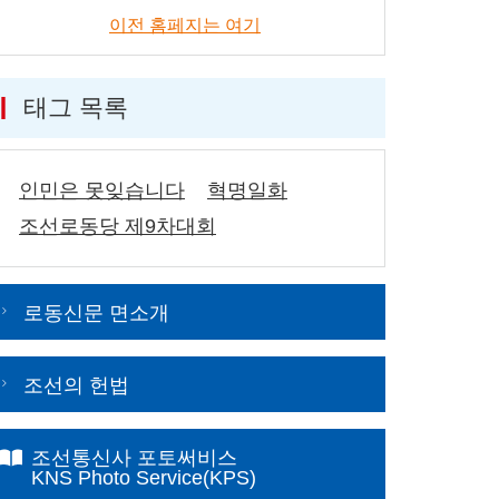
이전 홈페지는 여기
태그 목록
인민은 못잊습니다
혁명일화
조선로동당 제9차대회
로동신문 면소개
조선의 헌법
조선통신사 포토써비스
KNS Photo Service(KPS)