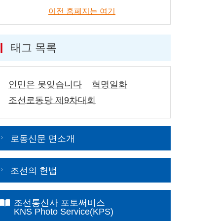
이전 홈페지는 여기
태그 목록
인민은 못잊습니다
혁명일화
조선로동당 제9차대회
로동신문 면소개
조선의 헌법
조선통신사 포토써비스
KNS Photo Service(KPS)