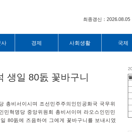
최종갱신：2026.08.05
군사
경제
사회생활
국제
2
 생일 80돐 꽃바구니
로동당 총비서이시며 조선민주주의인민공화국 국무위
인민혁명당 중앙위원회 총비서이며 라오스인민민
일 80돐에 즈음하여 그에게 꽃바구니를 보내시였