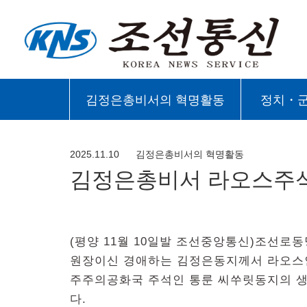
김정은총비서의 혁명활동
정치・
2025.11.10
김정은총비서의 혁명활동
김정은총비서 라오스주석
(평양 11월 10일발 조선중앙통신)조선
원장이신 경애하는 김정은동지께서 라오스
주주의공화국 주석인 통룬 씨쑤릿동지의 생
다.