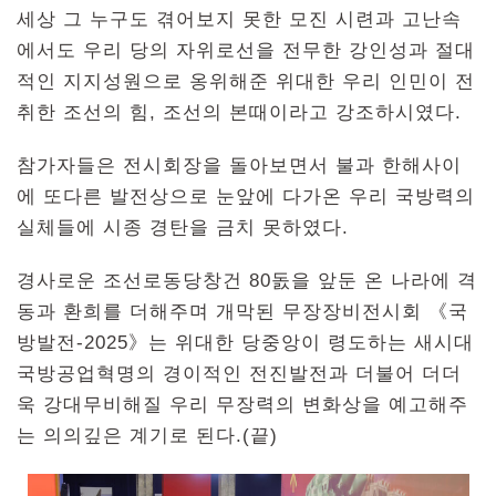
세상 그 누구도 겪어보지 못한 모진 시련과 고난속
에서도 우리 당의 자위로선을 전무한 강인성과 절대
적인 지지성원으로 옹위해준 위대한 우리 인민이 전
취한 조선의 힘, 조선의 본때이라고 강조하시였다.
참가자들은 전시회장을 돌아보면서 불과 한해사이
에 또다른 발전상으로 눈앞에 다가온 우리 국방력의
실체들에 시종 경탄을 금치 못하였다.
경사로운 조선로동당창건 80돐을 앞둔 온 나라에 격
동과 환희를 더해주며 개막된 무장장비전시회 《국
방발전-2025》는 위대한 당중앙이 령도하는 새시대
국방공업혁명의 경이적인 전진발전과 더불어 더더
욱 강대무비해질 우리 무장력의 변화상을 예고해주
는 의의깊은 계기로 된다.(끝)