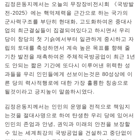
김정은동지께서는 오늘의 무장장비전시회 《국방발
전-2025》에는 핵억제력을 근간으로 하는 국가의
군사력구조를 부단히 현대화, 고도화하여온 중대사
업의 최근결실들이 집결되여있다고 하시면서 우리
당이 창당의 첫 기슭에서부터 일관하게 중시하고 자
립의 토대를 축성하면서 계속 높은 목표를 향해 줄
기찬 발전을 재촉하여온 주체적국방공업이 최근 1년
도 안되는 짧은 기간에 또다시 이루어낸 위력한 성
과들을 우리 인민들에게 선보이는것은 80성상에 이
른 당의 력사적행로에 대한 가장 훌륭한 칭송으로
될것이라고 긍지높이 말씀하시였다.
김정은동지께서는 인민의 운명을 전적으로 책임지
는것을 절대사명으로 하여 탄생한 우리 당에 있어서
인민의 존엄과 안녕, 권익과 미래의 안전을 보장할
수 있는 세계최강의 국방공업을 건설하고 중단없이