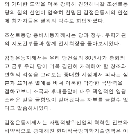
의 거대한 도약을 더욱 강력히 견인해나갈 조선로동
당의 철의 선언이 엄숙히 천명된 김정은동지의 연설
에 참가자들은 열광의 박수로 화답하였다.
조선로동당 총비서동지께서는 당과 정부, 무력기관
의 지도간부들과 함께 전시회장을 돌아보시였다.
김정은동지께서는 우리 당건설의 80년사가 총화되
고 금후 우리 당이 더욱 결연히 개척해야 할 창조와
변혁의 려정을 그려보는 중대한 시점에서 피타는 심
혼과 뜨거운 열애를 바쳐 이룩한 막강한 국방력을
접하고보니 조국과 후대들앞에 매우 책임적인 영광
스러운 길을 굴함없이 걸어왔다는 자부를 금할수 없
다고 말씀하시였다.
김정은동지께서는 자립적방위산업의 혁혁한 진보와
비약적으로 광대해진 현대적국방과학기술령역은 이