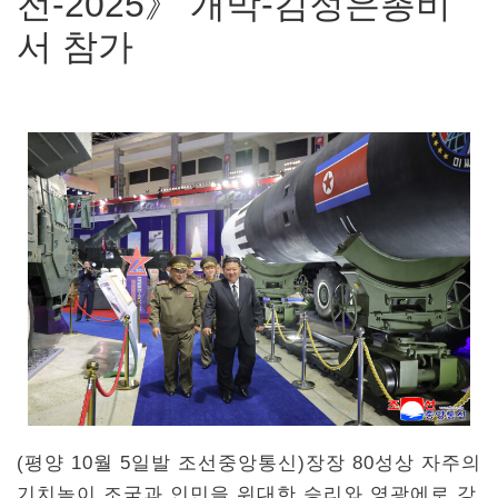
전-2025》 개막-김정은총비
서 참가
(평양 10월 5일발 조선중앙통신)장장 80성상 자주의
기치높이 조국과 인민을 위대한 승리와 영광에로 강