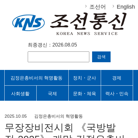
조선어
English
최종갱신：2026.08.05
검색
김정은총비서의 혁명활동
정치・군사
경제
사회생활
국제
문화・체육
력사・민속
2025.10.05
김정은총비서의 혁명활동
무장장비전시회 《국방발