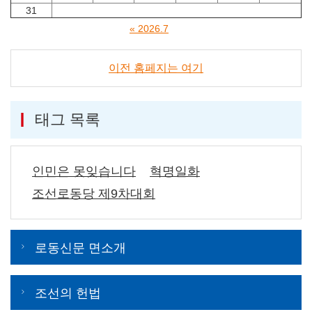
31
« 2026.7
이전 홈페지는 여기
태그 목록
인민은 못잊습니다
혁명일화
조선로동당 제9차대회
로동신문 면소개
조선의 헌법