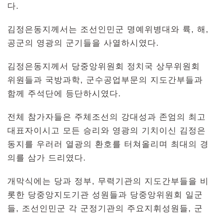
다.
김정은동지께서는 조선인민군 명예위병대와 륙, 해,
공군의 영광의 군기들을 사열하시였다.
김정은동지께서 당중앙위원회 정치국 상무위원회
위원들과 국방과학, 군수공업부문의 지도간부들과
함께 주석단에 등단하시였다.
전체 참가자들은 주체조선의 강대성과 존엄의 최고
대표자이시고 모든 승리와 영광의 기치이신 김정은
동지를 우러러 열광의 환호를 터쳐올리며 최대의 경
의를 삼가 드리였다.
개막식에는 당과 정부, 무력기관의 지도간부들을 비
롯한 당중앙지도기관 성원들과 당중앙위원회 일군
들, 조선인민군 각 군정기관의 주요지휘성원들, 군