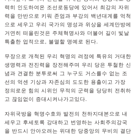
력히 인도하여온 조선로동당에 있어서 최강의 자위
력을 만반으로 키워 존엄과 부강의 백년대계를 억척
으로 세우고 우리 국가의 명성과 위상을 세계만방에
거연히 떠올린것은 주체혁명사와 더불어 길이 빛날
특출한 업적으로, 불멸할 명예로 된다.
무장으로 개척된 우리 혁명의 려정에 특유의 거대한
생명력과 전진력을 장전해주며 우리 당은 투철한 신
념과 견결한 분투로써 그 누구도 거스를수 없는 조
선의 억센 기상과 자존심의 도도한 용출이고 가장
정의로운 힘의 시위인 무적의 군력을 당당히 전취하
고 끊임없이 증대시켜나가고있다.
자위국방을 혁명수호와 발전의 천하지대본으로 내
세우고 후세토록 강대하고 번영하는 사회주의강국
을 반드시 안아오려는 위대한 당중앙의 무비의 결단