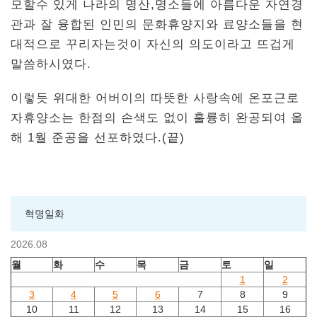
모할수 있게 나라의 명산,명소들에 아름다운 자연경
관과 잘 융합된 인민의 문화휴양지와 료양소들을 현
대적으로 꾸리자는것이 자신의 의도이라고 뜨겁게
말씀하시였다.
이렇듯 위대한 어버이의 따뜻한 사랑속에 온포근로
자휴양소는 한점의 손색도 없이 훌륭히 완공되여 올
해 1월 준공을 선포하였다.(끝)
혁명일화
2026.08
월
화
수
목
금
토
일
1
2
3
4
5
6
7
8
9
10
11
12
13
14
15
16