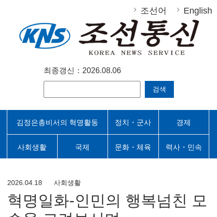
조선어
English
최종갱신：2026.08.06
검색
김정은총비서의 혁명활동
정치・군사
경제
사회생활
국제
문화・체육
력사・민속
2026.04.18
사회생활
혁명일화-인민의 행복넘친 모