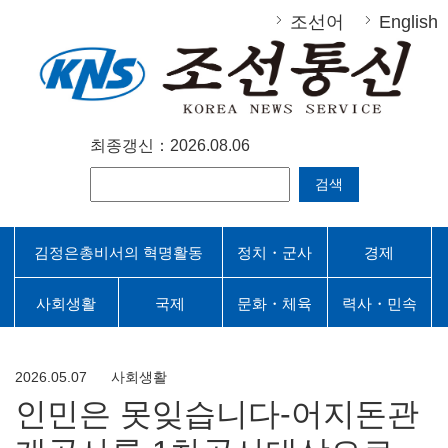
조선어
English
최종갱신：2026.08.06
검색
김정은총비서의 혁명활동
정치・군사
경제
사회생활
국제
문화・체육
력사・민속
2026.05.07
사회생활
인민은 못잊습니다-어지돈관