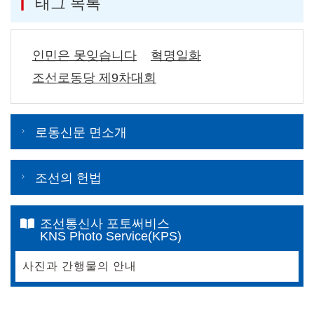
태그 목록
인민은 못잊습니다
혁명일화
조선로동당 제9차대회
로동신문 면소개
조선의 헌법
조선통신사 포토써비스
KNS Photo Service(KPS)
사진과 간행물의 안내