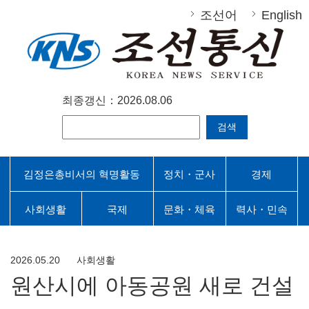
조선어
English
최종갱신：2026.08.06
검색
김정은총비서의 혁명활동
정치・군사
경제
사회생활
국제
문화・체육
력사・민속
2026.05.20
사회생활
원산시에 아동공원 새로 건설