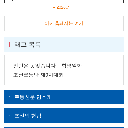
« 2026.7
이전 홈페지는 여기
태그 목록
인민은 못잊습니다
혁명일화
조선로동당 제9차대회
로동신문 면소개
조선의 헌법