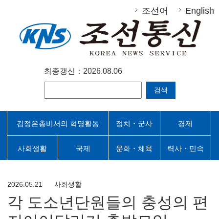
조선어
English
최종갱신：2026.08.06
검색
김정은총비서의 혁명활동
정치・군사
경제
사회생활
국제
문화・체육
력사・민속
2026.05.21
사회생활
각 도소년단원들의 충성의 편