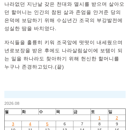
나라없던 지난날 갖은 천대와 멸시를 받으며 살아오
던 할머니는 인간의 참된 삶과 존엄을 안겨준 당의
은덕에 보답하기 위해 수십년간 조국의 부강발전에
성실한 땀을 바치였다.
자식들을 훌륭히 키워 조국앞에 떳떳이 내세웠으며
년로보장을 받은 후에도 나라살림살이에 보탬이 되
는 일을 하나라도 찾아하기 위해 헌신한 할머니를
누구나 존경하고있다.(끝)
2026.08
월
화
수
목
금
토
일
1
2
3
4
5
6
7
8
9
10
11
12
13
14
15
16