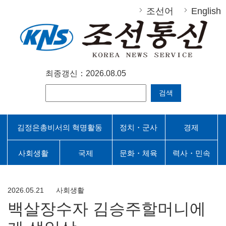
조선어
English
최종갱신：2026.08.05
검색
김정은총비서의 혁명활동
정치・군사
경제
사회생활
국제
문화・체육
력사・민속
2026.05.21
사회생활
백살장수자 김승주할머니에