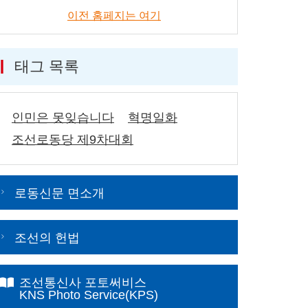
이전 홈페지는 여기
태그 목록
인민은 못잊습니다
혁명일화
조선로동당 제9차대회
로동신문 면소개
조선의 헌법
조선통신사 포토써비스
KNS Photo Service(KPS)