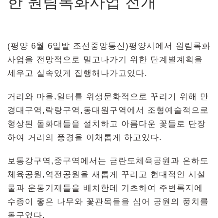
한 원림록화사업 전개
(평양 6월 6일발 조선중앙통신)평양시에서 원림록화
사업을 전망적으로 밀고나가기 위한 단계별계획을
세우고 실속있게 집행해나가고있다.
거리와 마을,일터를 위생문화적으로 꾸리기 위해 만
경대구역,락랑구역,동대원구역에서 조형예술적으로
형상된 돌화대들을 설치하고 아름다운 꽃들로 단장
하여 거리의 풍경을 이채롭게 하고있다.
보통강구역,중구역에서는 금란도체육공원과 은하도
체육공원,역전공원을 새롭게 꾸리고 현대적인 시설
물과 운동기재들을 배치한데 기초하여 주변록지에
수종이 좋은 나무와 꽃관목들을 심어 공원의 풍치를
돋구었다.