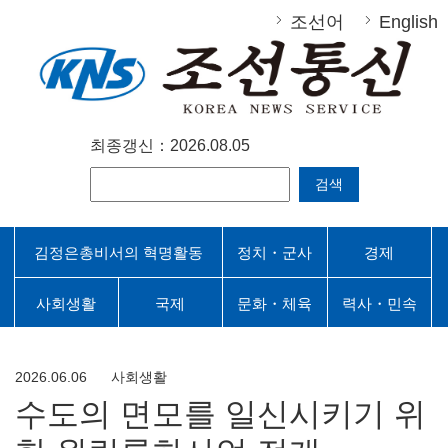
조선어
English
최종갱신：2026.08.05
검색
김정은총비서의 혁명활동
정치・군사
경제
사회생활
국제
문화・체육
력사・민속
2026.06.06
사회생활
수도의 면모를 일신시키기 위