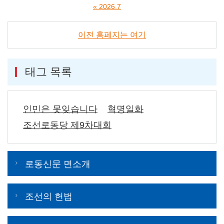
« 2026.7
이전 홈페지는 여기
태그 목록
인민은 못잊습니다
혁명일화
조선로동당 제9차대회
로동신문 면소개
조선의 헌법