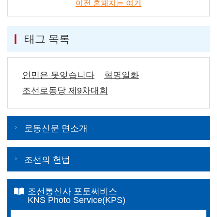
이전 홈페지는 여기
태그 목록
인민은 못잊습니다
혁명일화
조선로동당 제9차대회
로동신문 면소개
조선의 헌법
조선통신사 포토써비스
KNS Photo Service(KPS)