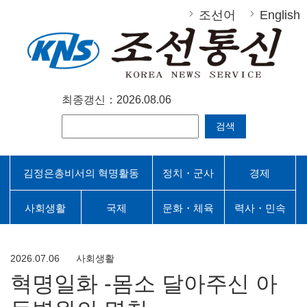
조선어
English
최종갱신：2026.08.06
검색
김정은총비서의 혁명활동
정치・군사
경제
사회생활
국제
문화・체육
력사・민속
2026.07.06
사회생활
혁명일화 -몸소 달아주신 아