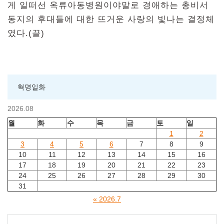
게 일떠선 옥류아동병원이야말로 경애하는 총비서
동지의 후대들에 대한 뜨거운 사랑의 빛나는 결정체
였다.(끝)
혁명일화
2026.08
월
화
수
목
금
토
일
1
2
3
4
5
6
7
8
9
10
11
12
13
14
15
16
17
18
19
20
21
22
23
24
25
26
27
28
29
30
31
« 2026.7