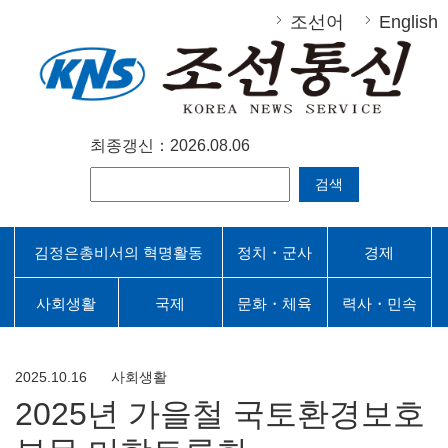
조선어
English
최종갱신：2026.08.06
검색
김정은총비서의 혁명활동
정치・군사
경제
사회생활
국제
문화・체육
력사・민속
2025.10.16
사회생활
2025년 가을철 국토환경보호