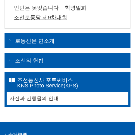
인민은 못잊습니다
혁명일화
조선로동당 제9차대회
로동신문 면소개
조선의 헌법
조선통신사 포토써비스
KNS Photo Service(KPS)
사진과 간행물의 안내
会社概要