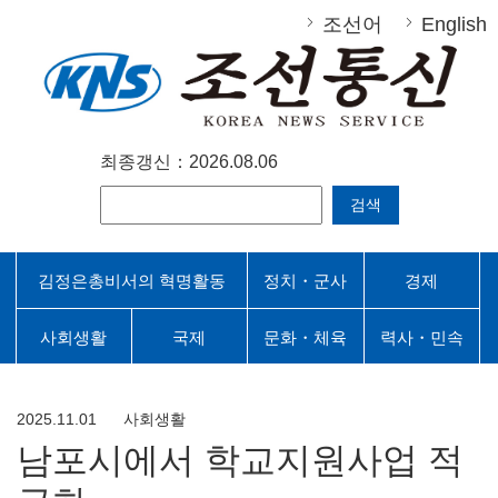
조선어
English
최종갱신：2026.08.06
검색
김정은총비서의 혁명활동
정치・군사
경제
사회생활
국제
문화・체육
력사・민속
2025.11.01
사회생활
남포시에서 학교지원사업 적