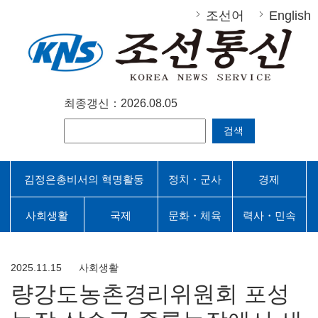
조선어
English
최종갱신：2026.08.05
검색
김정은총비서의 혁명활동
정치・군사
경제
사회생활
국제
문화・체육
력사・민속
2025.11.15
사회생활
량강도농촌경리위원회 포성