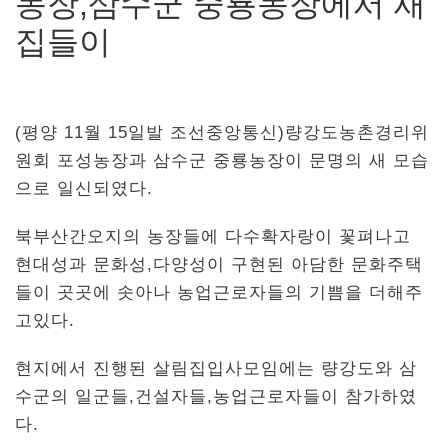
농장,삼수군 중룡농장에서 새
집들이
(평양 11월 15일발 조선중앙통신)량강도농촌경리위
원회 포성농장과 삼수군 중룡농장이 문명의 새 모습
으로 일신되였다.
북부산간오지의 농장들에 다수확자랑이 꽃펴나고
현대성과 문화성,다양성이 구현된 아담한 문화주택
들이 곳곳에 솟아나 농업근로자들의 기쁨을 더해주
고있다.
현지에서 진행된 살림집입사모임에는 량강도와 삼
수군의 일군들,건설자들,농업근로자들이 참가하였
다.