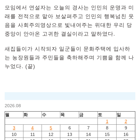
모임에서 연설자는 오늘의 경사는 인민의 운명과 미
래를 전적으로 맡아 보살펴주고 인민의 행복넘친 웃
음을 사회주의영상으로 빛내여주는 위대한 우리 당
중앙이 안아온 고귀한 결실이라고 말하였다.
새집들이가 시작되자 일군들이 문화주택에 입사하
는 농장원들과 주민들을 축하해주며 기쁨을 함께 나
누었다. (끝)
2026.08
월
화
수
목
금
토
일
1
2
3
4
5
6
7
8
9
10
11
12
13
14
15
16