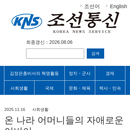
조선어
English
최종갱신：2026.08.06
검색
김정은총비서의 혁명활동
정치・군사
경제
사회생활
국제
문화・체육
력사・민속
2025.11.16
사회생활
온 나라 어머니들의 자애로운