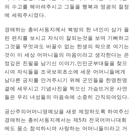
의 수고를 헤아려주시고 그들을 행복과 영광의 절정
에 세워주시였다.
경애하는 총비서동지께서 북방의 한 녀인이 삼가 올
린 편지를 보시고 자식이 잘되는것을 보며 기뻐하고
그것을 무엇과도 바꿀수 없는 한생의 락으로 여기는
것이 이 세상 어머니들의 마음이라고 생각한다는 은
정깊은 친필을 남기신 이야기,인민군부대들을 찾으
시여 자식들을 조국보위초소에 세운 어머니들에게
남다른 긍지를 안겨주시기 위해 군인들을 한명한명
곁에 세우시고 기념사진을 찍으신 가슴뜨거운 사연
들은 우리 녀성들의 마음속에 소중히 간직되여있다.
공산주의어머니영예상을 새로 제정하도록 하여주신
경애하는 총비서동지께서는 제5차 전국어머니대회
에도 몸소 참석하시여 사랑하는 어머니들이라고 거