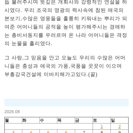
듭 불러주시며 뜻깊은 개회사와 강령적인 연설을 하
시였다. 우리 조국의 영광의 력사속에 참된 애국의
본보기,수많은 영웅들을 훌륭히 키워내는 뿌리가 되
여준 어머니들의 공적을 높이 평가해주시는 경애하
는 총비서동지를 우러르며 온 나라 어머니들은 격정
의 눈물을 흘리였다.
그 사랑,그 믿음을 안고 오늘도 우리의 수많은 어머
니들은 충성과 애국의 가풍,국풍을 꿋꿋이 이으며
부흥강국건설에 이바지해가고있다.(끝)
2026.08
월
화
수
목
금
토
일
1
2
3
4
5
6
7
8
9