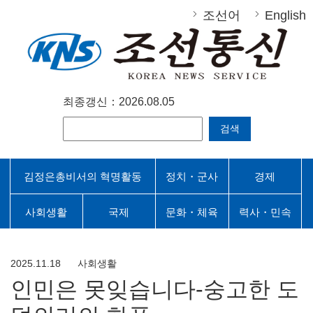
조선어
English
최종갱신：2026.08.05
검색
김정은총비서의 혁명활동
정치・군사
경제
사회생활
국제
문화・체육
력사・민속
2025.11.18
사회생활
인민은 못잊습니다-숭고한 도