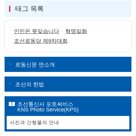
태그 목록
인민은 못잊습니다
혁명일화
조선로동당 제9차대회
로동신문 면소개
조선의 헌법
조선통신사 포토써비스
KNS Photo Service(KPS)
사진과 간행물의 안내