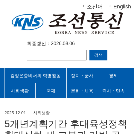
조선어
English
최종갱신：2026.08.06
검색
김정은총비서의 혁명활동
정치・군사
경제
사회생활
국제
문화・체육
력사・민속
2025.12.01
사회생활
5개년계획기간 후대육성정책