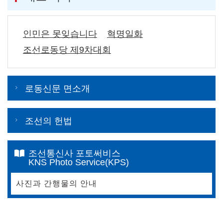
인민은 못잊습니다
혁명일화
조선로동당 제9차대회
로동신문 면소개
조선의 헌법
조선통신사 포토써비스
KNS Photo Service(KPS)
사진과 간행물의 안내