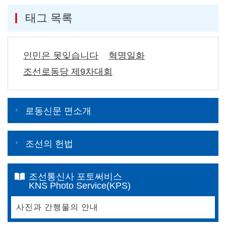
태그 목록
인민은 못잊습니다
혁명일화
조선로동당 제9차대회
로동신문 면소개
조선의 헌법
조선통신사 포토써비스
KNS Photo Service(KPS)
사진과 간행물의 안내