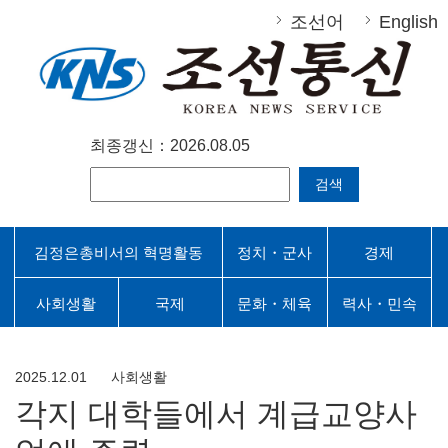
조선어
English
최종갱신：2026.08.05
검색
김정은총비서의 혁명활동
정치・군사
경제
사회생활
국제
문화・체육
력사・민속
2025.12.01
사회생활
각지 대학들에서 계급교양사