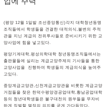
업에 주력
(평양 12월 1일발 조선중앙통신)각지 대학청년동맹
조직들에서 학생들을 견결한 대적의식,불변의 주적
관을 지닌 계급의 전위투사들로 준비시키기 위한 교
양사업에 힘을 넣고있다.
평양기계대학,평성의학대학 청년동맹조직들에서는
출판물들에 실리는 계급교양주제의 기사들을 통한
교양사업을 진행하여 학생들의 계급의식을 높여주
고있다.
중앙계급교양관,신천계급교양관을 비롯한 계급교양
거점들을 찾은 한덕수평양경공업대학,황남공업대학
등의 청년대학생들은 불구대천의 원쑤들을 무자비
하게 징벌할 멸적의 의지를 굳게 가다듬었다.