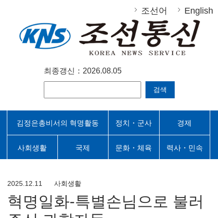
조선어
English
최종갱신：2026.08.05
검색
김정은총비서의 혁명활동
정치・군사
경제
사회생활
국제
문화・체육
력사・민속
2025.12.11
사회생활
혁명일화-특별손님으로 불러