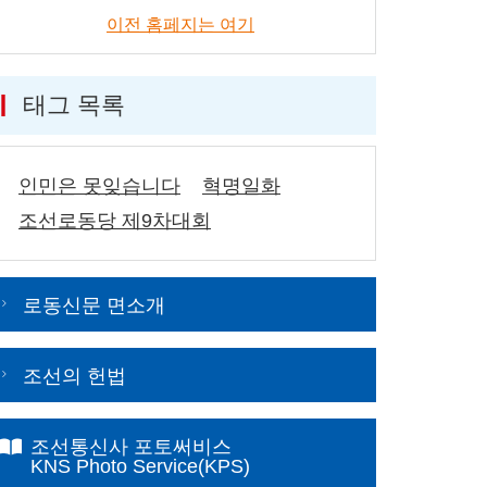
이전 홈페지는 여기
태그 목록
인민은 못잊습니다
혁명일화
조선로동당 제9차대회
로동신문 면소개
조선의 헌법
조선통신사 포토써비스
KNS Photo Service(KPS)