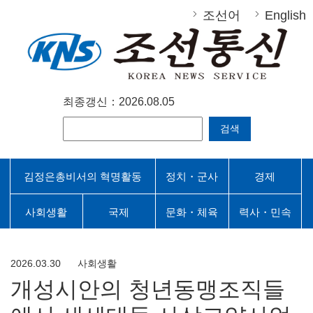
조선어
English
최종갱신：2026.08.05
검색
김정은총비서의 혁명활동
정치・군사
경제
사회생활
국제
문화・체육
력사・민속
2026.03.30
사회생활
개성시안의 청년동맹조직들