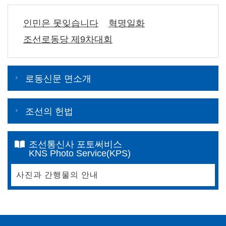
인민은 못잊습니다
혁명일화
조선로동당 제9차대회
로동신문 면소개
조선의 헌법
조선통신사 포토써비스
KNS Photo Service(KPS)
사진과 간행물의 안내