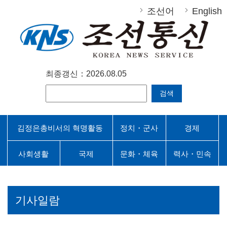
조선어
English
최종갱신：2026.08.05
검색
김정은총비서의 혁명활동
정치・군사
경제
사회생활
국제
문화・체육
력사・민속
기사일람