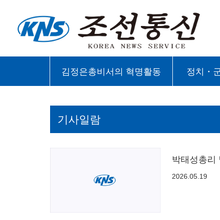
김정은총비서의 혁명활동
정치・
기사일람
박태성총리 
2026.05.19