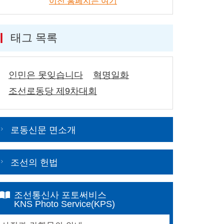
이전 홈페지는 여기
태그 목록
인민은 못잊습니다
혁명일화
조선로동당 제9차대회
로동신문 면소개
조선의 헌법
조선통신사 포토써비스
KNS Photo Service(KPS)