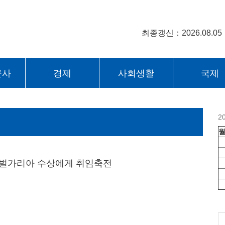
최종갱신：2026.08.05
군사
경제
사회생활
국제
2
벌가리아 수상에게 취임축전