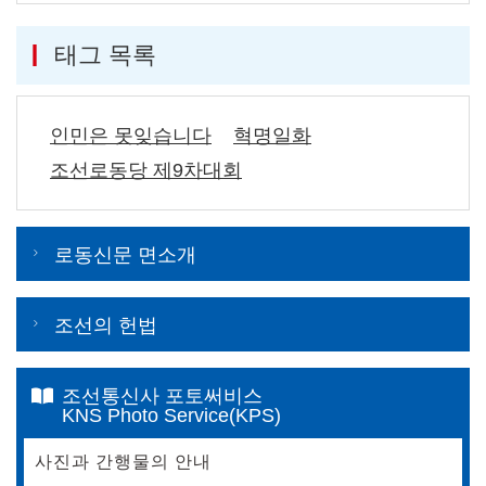
태그 목록
인민은 못잊습니다
혁명일화
조선로동당 제9차대회
로동신문 면소개
조선의 헌법
조선통신사 포토써비스
KNS Photo Service(KPS)
사진과 간행물의 안내