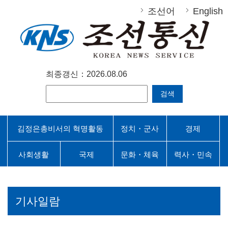
조선어
English
최종갱신：2026.08.06
검색
김정은총비서의 혁명활동
정치・군사
경제
사회생활
국제
문화・체육
력사・민속
기사일람