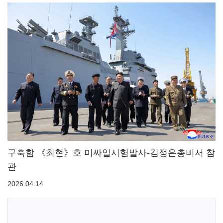
구축함 《최현》호 미싸일시험발사-김정은총비서 참
관
2026.04.14