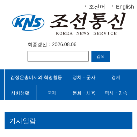
조선어
English
최종갱신：2026.08.06
검색
김정은총비서의 혁명활동
정치・군사
경제
사회생활
국제
문화・체육
력사・민속
기사일람