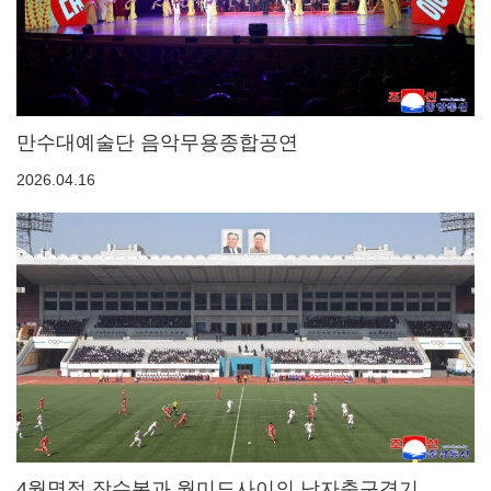
만수대예술단 음악무용종합공연
2026.04.16
4월명절 장수봉과 월미도사이의 남자축구경기