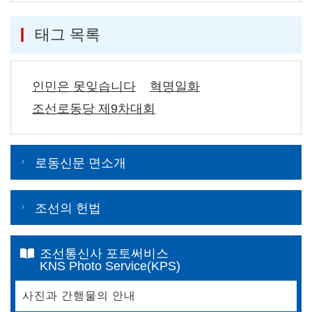
태그 목록
인민은 못잊습니다
혁명일화
조선로동당 제9차대회
로동신문 면소개
조선의 헌법
조선통신사 포토써비스
KNS Photo Service(KPS)
사진과 간행물의 안내