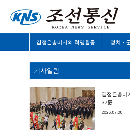
김정은총비서의 혁명활동
정치・
기사일람
김정은총비서
32돐
2026.07.08