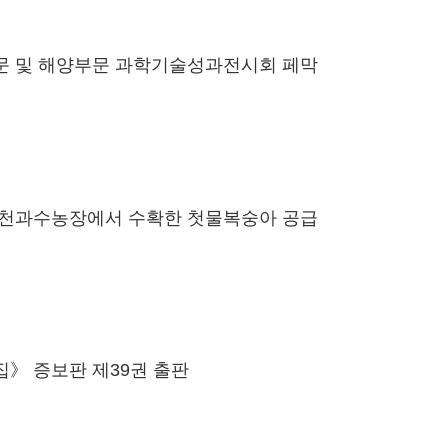
 및 해양부문 과학기술성과전시회 페막
천과수농장에서 수확한 첫물복숭아 공급
》 증보판 제39권 출판