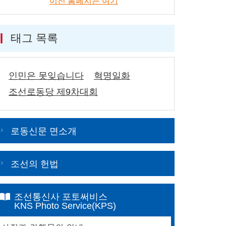
이전 홈페지는 여기
태그 목록
인민은 못잊습니다
혁명일화
조선로동당 제9차대회
로동신문 면소개
조선의 헌법
조선통신사 포토써비스
KNS Photo Service(KPS)