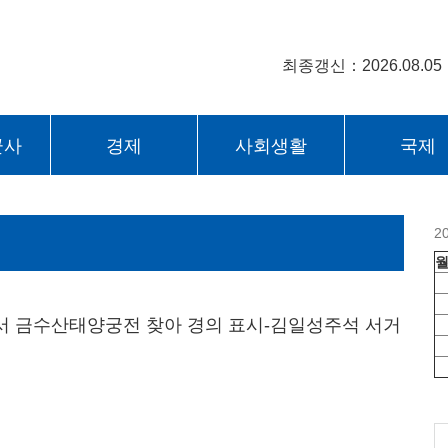
최종갱신：2026.08.05
군사
경제
사회생활
국제
2
 금수산태양궁전 찾아 경의 표시-김일성주석 서거