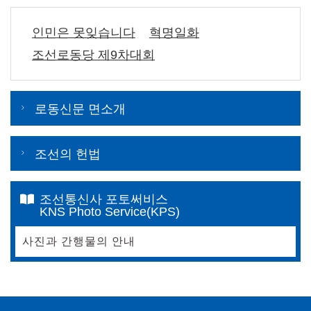
인민은 못잊습니다
혁명일화
조선로동당 제9차대회
로동신문 면소개
조선의 헌법
조선통신사 포토써비스
KNS Photo Service(KPS)
사진과 간행물의 안내