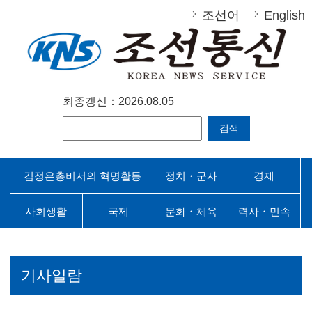
조선어
English
최종갱신：2026.08.05
검색
김정은총비서의 혁명활동
정치・군사
경제
사회생활
국제
문화・체육
력사・민속
기사일람