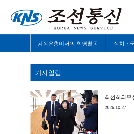
김정은총비서의 혁명활동
정치・
기사일람
최선희외무상
2025.10.27