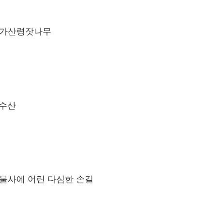
-가산령잣나무
수산
물사에 어린 다심한 손길