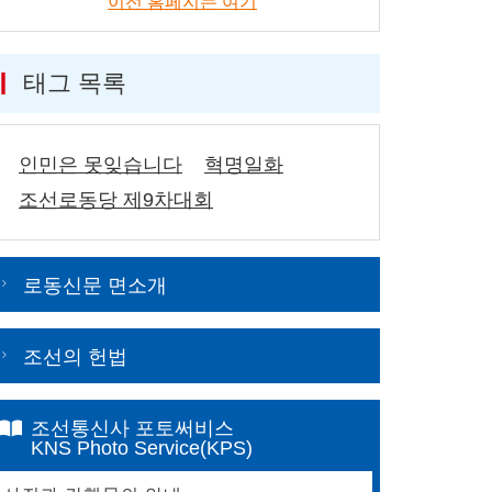
이전 홈페지는 여기
태그 목록
인민은 못잊습니다
혁명일화
조선로동당 제9차대회
로동신문 면소개
조선의 헌법
조선통신사 포토써비스
KNS Photo Service(KPS)