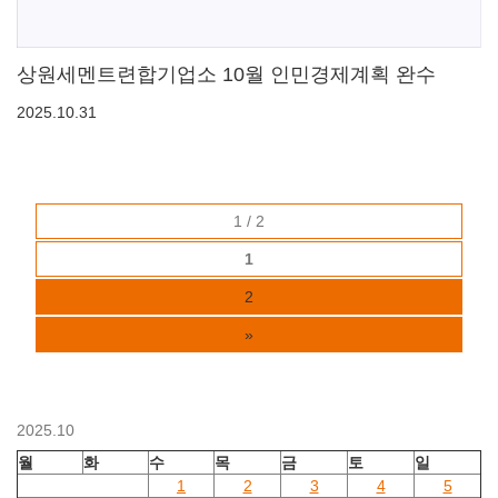
상원세멘트련합기업소 10월 인민경제계획 완수
2025.10.31
1 / 2
1
2
»
2025.10
월
화
수
목
금
토
일
1
2
3
4
5