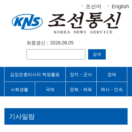
조선어
English
최종갱신：2026.08.05
검색
김정은총비서의 혁명활동
정치・군사
경제
사회생활
국제
문화・체육
력사・민속
기사일람