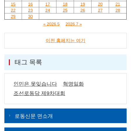
15
16
17
18
19
20
21
22
23
24
25
26
27
28
29
30
« 2026.5
2026.7 »
이전 홈페지는 여기
태그 목록
인민은 못잊습니다
혁명일화
조선로동당 제9차대회
로동신문 면소개