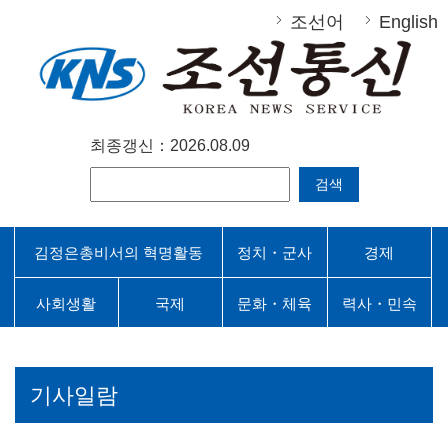
조선어
English
최종갱신：2026.08.09
검색
김정은총비서의 혁명활동
정치・군사
경제
사회생활
국제
문화・체육
력사・민속
기사일람