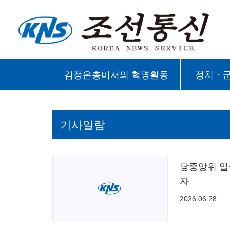
김정은총비서의 혁명활동
정치・
기사일람
당중앙위 일
자
2026.06.28