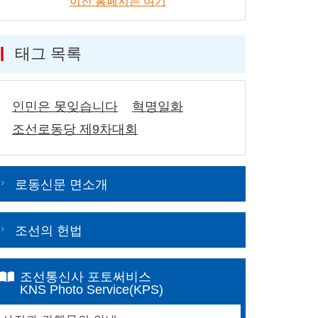
이전 홈페지는 여기
태그 목록
인민은 못잊습니다
혁명일화
조선로동당 제9차대회
로동신문 면소개
조선의 헌법
조선통신사 포토써비스
KNS Photo Service(KPS)